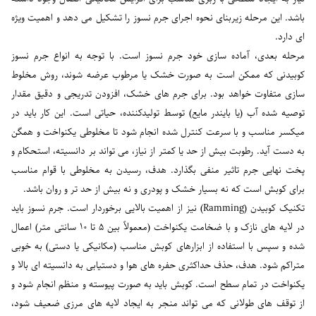
باشد. این مرحله زیربنای نحوه اجرای جرم نسوز را تشکیل می دهد و اهمیت ویژه
ای دارد.
مرحله بعدی، آماده سازی خود جرم نسوز است. با توجه به انواع جرم نسوز
کوبیدنی که ممکن است به صورت خشک یا مرطوب عرضه شوند، روش مخلوط
سازی متفاوت خواهد بود. برای جرم های خشک، افزودن تدریجی و دقیق مقدار
توصیه شده آب (یا بایندر مایع) توسط تولیدکننده، حیاتی است. این کار باید در
میکسر مناسب و با سرعت کنترل شده انجام شود تا مخلوطی یکنواخت و همگن
به دست آید. رطوبت بیش از حد یا کمتر از نیاز، می تواند بر دانسیته، استحکام و
پخت نهایی جرم تاثیر منفی بگذارد. هدف، رسیدن به مخلوطی با قوام مناسب
برای کوبش است که نه بسیار خشک و پودری و نه بیش از حد تر و روان باشد.
تکنیک کوبیدن (Ramming) نیز از اهمیت بالایی برخوردار است. جرم نسوز باید
در لایه های نازک و با ضخامت یکنواخت (معمولاً بین ۵ تا ۱۰ سانتی متر) اعمال
شده و سپس با استفاده از ابزارهای کوبش مناسب (مکانیکی یا دستی) به خوبی
متراکم شود. هدف، حذف حداکثری حفره های هوا و دستیابی به دانسیته ای بالا و
یکنواخت در تمام سطح است. کوبش باید به صورت پیوسته و منظم انجام شود و
از توقف های طولانی که می تواند منجر به ایجاد لایه های مرزی ضعیف شود،