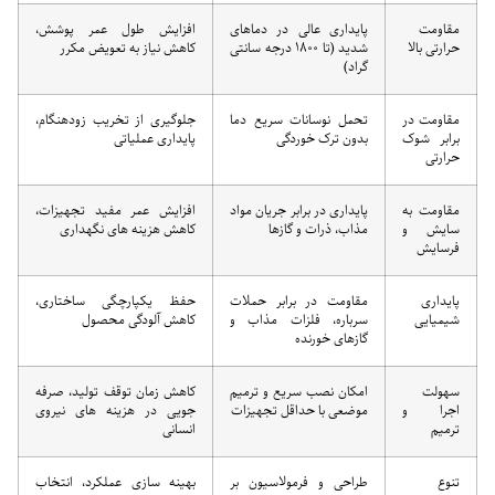
مقاومت
پایداری عالی در دماهای
افزایش طول عمر پوشش،
حرارتی بالا
شدید (تا ۱۸۰۰ درجه سانتی
کاهش نیاز به تعویض مکرر
گراد)
مقاومت در
تحمل نوسانات سریع دما
جلوگیری از تخریب زودهنگام،
برابر شوک
بدون ترک خوردگی
پایداری عملیاتی
حرارتی
مقاومت به
پایداری در برابر جریان مواد
افزایش عمر مفید تجهیزات،
سایش و
مذاب، ذرات و گازها
کاهش هزینه های نگهداری
فرسایش
پایداری
مقاومت در برابر حملات
حفظ یکپارچگی ساختاری،
شیمیایی
سرباره، فلزات مذاب و
کاهش آلودگی محصول
گازهای خورنده
سهولت
امکان نصب سریع و ترمیم
کاهش زمان توقف تولید، صرفه
اجرا و
موضعی با حداقل تجهیزات
جویی در هزینه های نیروی
ترمیم
انسانی
تنوع
طراحی و فرمولاسیون بر
بهینه سازی عملکرد، انتخاب