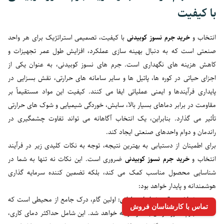
با کیفیت
انتخاب و
خرید جرم نسوز کوبیدنی
با کیفیت، تصمیمی استراتژیک برای هر واحد
صنعتی است که به دنبال بهینه سازی عملکرد، افزایش طول عمر تجهیزات و
کاهش هزینه های نگهداری است. جرم های نسوز کوبیدنی، به عنوان یکی از
اجزای حیاتی در کوره ها، پاتیل ها و سایر سامانه های حرارتی، نقش بسزایی در
پایداری فرآیندها و ایمنی عملیاتی ایفا می کنند. کیفیت این مواد مستقیماً بر
مقاومت در برابر دماهای بسیار بالا، سایش، خوردگی شیمیایی و شوک های حرارتی
تأثیر می گذارد. بنابراین، یک انتخاب آگاهانه می تواند تفاوت چشمگیری در
راندمان و دوام واحدهای صنعتی ایجاد کند.
برای اطمینان از دستیابی به بهترین نتیجه، توجه به نکات کلیدی زیر در فرآیند
انتخاب و
خرید جرم نسوز کوبیدنی
ضروری است. این نکات نه تنها به شما در
شناسایی محصول مناسب کمک می کند، بلکه تضمین کننده سرمایه گذاری
هوشمندانه و پایدار خواهد بود:
شناخت دقیق شرایط عملیاتی:
اولین گام، درک جامع از محیطی است که
تماس با کارشناسان فروش
جرم نسوز در آن به کار گرفته خواهد شد. این شامل حداکثر دمای کاری،