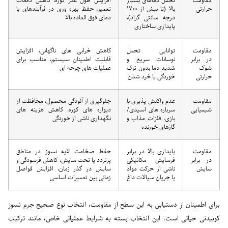
مقاومت
تحمل دماهای بسیار
افزایش طول عمر کوره، کاهش دفعات
حرارتی
بالا (تا بیش از ۱۷۰۰
تعمیر، حفظ بهره وری در فرآیندهای با
درجه سانتی گراد)،
دمای فوق العاده بالا
پایداری ساختاری
مقاومت
توانایی تحمل
کاهش خرابی های ناگهانی، افزایش
در برابر
نوسانات سریع و
قابلیت اطمینان سیستم، مناسب برای
شوک
شدید دما بدون ترک
عملیات های چرخه ای
حرارتی
خوردگی یا خرد شدن
مقاومت
عدم واکنش پذیری با
جلوگیری از آلودگی محصول، محافظت از
شیمیایی
سرباره های اسیدی/
دیواره های کوره، کاهش هزینه های
بازی، فلزات مذاب و
نگهداری ناشی از خوردگی
گازهای خورنده
مقاومت
پایداری بالا در برابر
حفظ ضخامت لایه نسوز در مناطق
در برابر
فرسایش مکانیکی
پرتردد یا تحت سایش، کاهش فرسودگی و
سایش
ناشی از حرکت مواد
سایش در گذر زمان، افزایش فواصل
یا جریان سیالات داغ
زمانی بین تعمیرات اساسی
برای اطمینان از دستیابی به این سطح از مقاومت، انتخاب نوع صحیح جرم نسوز
کوبیدنی حیاتی است. این انتخاب بسته به شرایط عملیاتی خاص، مانند ترکیب