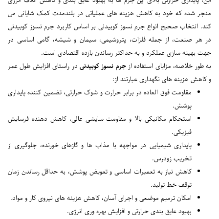
این، پایداری حرارتی بالای این جرم ها به بهبود عایق بندی و کاهش اتلاف انرژی
منجر شده که خود به کاهش هزینه های عملیاتی در بلندمدت کمک شایانی می
کند. انتخاب صحیح انواع جرم نسوز کوبیدنی بر اساس کاربرد جرم نسوز کوبیدنی
در هر صنعت، از جمله فلزات، پتروشیمی، سیمان و شیشه، گامی اساسی در
جهت بهینه سازی عملکرد و به حداکثر رساندن بازده اقتصادی است.
به طور خلاصه، مزایای استفاده از
جرم نسوز کوبیدنی
در راستای افزایش طول عمر
و کاهش هزینه های نگهداری عبارتند از:
مقاومت فوق العاده در برابر حرارت و شوک حرارتی، تضمین کننده پایداری
پوشش.
استحکام مکانیکی بالا و مقاومت سایشی عالی، کاهش دهنده فرسایش
فیزیکی.
پایداری شیمیایی در مواجهه با مذاب ها و گازهای خورنده، جلوگیری از
تخریب زودرس.
کاهش نیاز به تعمیرات اساسی و تعویض پوشش، به حداقل رساندن زمان
توقف خط تولید.
امکان ترمیم موضعی و اجرای آسان، کاهش هزینه های نیروی کار و مواد.
بهبود عایق بندی حرارتی و افزایش بهره وری انرژی.