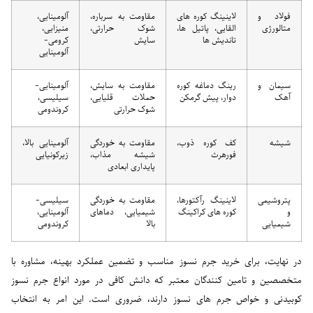
فولاد و
لاینینگ کوره های
مقاومت به سرباره،
آلومینایی،
متالورژی
القایی، پاتیل ها،
شوک حرارتی،
منیزایی،
تاندیش ها
سایش
کرومی-
آلومینایی
سیمان و
رینگ دماغه کوره
مقاومت به سایش،
آلومینایی-
آهک
دوار، پیش گرمکن
حملات قلیایی،
سیلیسی،
شوک حرارتی
کروندومی
شیشه
کف کوره ذوب،
مقاومت به خوردگی
آلومینایی بالا،
فورهرث
شیشه مذاب،
زیرکونیایی
پایداری ابعادی
پتروشیمی
لاینینگ رآکتورها،
مقاومت به خوردگی
سیلیسی-
و
کوره های کراکینگ
شیمیایی، دماهای
آلومینایی،
شیمیایی
بالا
کروندومی
در نهایت، برای خرید جرم نسوز مناسب و تضمین عملکرد بهینه، مشاوره با
متخصصین و تامین کنندگان معتبر که دانش کافی در مورد انواع جرم نسوز
کوبیدنی و خواص جرم های نسوز دارند، ضروری است. این امر به انتخاب