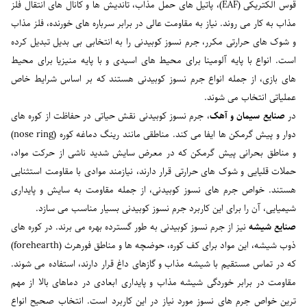
قوس الکتریکی (EAF)، پاتیل های حمل مذاب، تاندیش ها و کانال های انتقال فلز
مذاب به کار می روند. نیاز به مقاومت عالی در برابر سرباره های خورنده، فلز مذاب
و شوک های حرارتی مکرر، جرم نسوز کوبیدنی را به انتخابی بی بدیل تبدیل کرده
است. انواع با پایه آلومینا برای محیط های اسیدی و با پایه منیزیا برای محیط
های بازی، از جمله انواع جرم نسوز کوبیدنی هستند که بر اساس شرایط خاص
عملیاتی انتخاب می شوند.
در
صنایع سیمان و آهک
، جرم نسوز کوبیدنی نقش حیاتی در حفاظت از کوره های
دوار و پیش گرمکن ها ایفا می کند. مناطقی مانند رینگ دماغه کوره (nose ring)
و مناطق بحرانی پیش گرمکن که در معرض سایش شدید ناشی از حرکت مواد،
حملات قلیایی و شوک های حرارتی قرار دارند، نیازمند موادی با مقاومت استثنایی
هستند. خواص جرم های نسوز کوبیدنی، از جمله مقاومت به سایش و پایداری
شیمیایی، آن را برای این کاربرد جرم نسوز کوبیدنی بسیار مناسب می سازد.
صنایع شیشه
نیز از جرم نسوز کوبیدنی به طور گسترده بهره می برند. در کوره های
ذوب شیشه، این مواد برای کف کوره، حوضچه ها و مناطق فورهرث (forehearth)
که در تماس مستقیم با شیشه مذاب و گازهای داغ قرار دارند، استفاده می شوند.
مقاومت در برابر خوردگی شیشه مذاب و پایداری ابعادی در دماهای بالا از مهم
ترین خواص جرم های نسوز مورد نیاز در این کاربرد است. انتخاب صحیح انواع