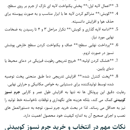
**اعمال لایه اول:** پخش یکنواخت لایه ای نازک از جرم بر روی سطح.
**کوبش:** متراکم کردن لایه ها با ابزار مناسب و به صورت پیوسته برای
حذف هوا و افزایش دانسیته.
**ادامه لایه گذاری و کوبش:** تکرار مراحل ۳ و ۴ تا رسیدن به ضخامت
نهایی مورد نیاز.
**پرداخت نهایی سطح:** صاف و یکنواخت کردن سطح خارجی پوشش
نسوز در صورت لزوم.
**خشک کردن اولیه:** خروج تدریجی رطوبت فیزیکی در دمای محیط یا
دمای پایین.
**پخت کنترل شده:** افزایش تدریجی دما طبق منحنی پخت توصیه
شده توسط تولیدکننده برای دستیابی به خواص مکانیکی و حرارتی نهایی.
رعایت دقیق این پروتکل ها نه تنها به افزایش طول عمر و کارایی
جرم نسوز
کوبیدنی
کمک می کند، بلکه هزینه های نگهداری و توقفات ناخواسته خط تولید را
نیز به حداقل می رساند. لذا در بحث خرید جرم نسوز، توجه به دستورالعمل های
نصب و اجرای صحیح آن به اندازه کیفیت خود محصول اهمیت دارد.
نکات مهم در انتخاب و خرید جرم نسوز کوبیدنی