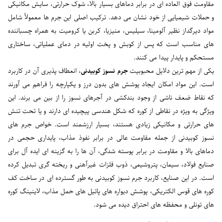
مقاومت فوق العاده ای در برابر دماهای بسیار بالا، شوک حرارتی، سایش مکانیکی
و حملات شیمیایی از خود نشان می دهد. ترکیب اصلی این جرم ها معمولاً شامل
مواد دیرگداز نظیر آلومینا، سیلیس، منیزیا، کربن یا کرومیت به همراه چسباننده
های مناسب است که پس از کوبش و پخت اولیه در دمای عملیاتی، ساختاری
مستحکم و پایدار پیدا می کنند.
یکی از مهم ترین دلایل محبوبیت
جرم نسوز کوبیدنی
، انعطاف پذیری آن در کاربرد
است. این مواد امکان ایجاد پوشش های بدون درز و یکپارچه را فراهم می آورند
که نقاط ضعف ناشی از وجود بندکشی در آجرهای نسوز را از بین می برند. این
ویژگی به ویژه در نقاطی از کوره که شکل هندسی پیچیده ای دارند و یا تحت تنش
های حرارتی و مکانیکی زیادی هستند، بسیار ارزشمند است. خواص جرم های
نسوز کوبیدنی از جمله مقاومت عالی در برابر نفوذ مذاب، پایداری حجمی در
دماهای بالا و مقاومت در برابر پوسته شدگی، آن ها را به گزینه ای ایده آل برای
صنایع فولاد، سیمان، پتروشیمی، ذوب فلزات غیرآهنی و ریخته گری تبدیل کرده
است. در این صنایع، کاربرد جرم نسوز کوبیدنی به طور گسترده ای در ساخت کف
کوره های قوس الکتریکی، پوشش دیواره های پاتیل های حمل مذاب، لاینینگ کوره
های تونلی و محفظه های احتراق دیده می شود.