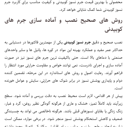
محصولی با بهترین قیمت جرم نسوز کوبیدنی و کیفیت مناسب برای کاربرد جرم
نسوز کوبیدنی شما کمک شایانی خواهد کرد.
روش های صحیح نصب و آماده سازی جرم های
کوبیدنی
نصب صحیح و دقیق
جرم نسوز کوبیدنی
یکی از مهمترین فاکتورها در دستیابی به
حداکثر عمر مفید و عملکرد بهینه این مواد در کوره ها، پاتیل ها و سایر واحدهای
صنعتی با دماهای بالا است. حتی باکیفیت ترین جرم های نسوز نیز در صورت
آماده سازی و اجرای نادرست، نمی توانند خواص و مقاومت حرارتی مورد انتظار را
فراهم آورند. رعایت اصول و روش های استاندارد در این مرحله، تضمین کننده
دوام و پایداری پوشش نسوز در برابر شوک های حرارتی، سایش و عوامل خورنده
است.
پیش از هر اقدامی، لازم است محیط نصب به دقت بررسی و آماده شود. سطح
زیرآیند باید کاملاً تمیز، خشک و عاری از هرگونه آلودگی نظیر روغن، گرد و غبار،
زنگ زدگی یا بقایای نسوزهای قبلی باشد. هرگونه ناخالصی می تواند به چسبندگی
ضعیف و کاهش استحکام پوشش نسوز منجر شود. در برخی موارد، ممکن است
نیاز به ایجاد سطحی با زبری مناسب برای افزایش مکانیکی اتصال وجود داشته