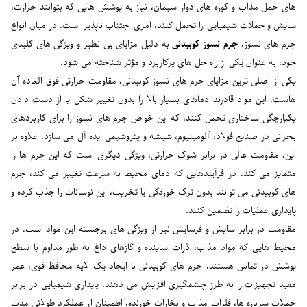
های حمل مذاب و کوره های دوار سیمان، نیاز به پوشش هایی که بتوانند حرارت،
سایش و حملات شیمیایی را تحمل کنند، امری اجتناب ناپذیر است. در میان انواع
جرم های نسوز،
جرم نسوز کوبیدنی
به دلیل مزایای بی نظیر و ویژگی های کلیدی
خود، به عنوان یکی از راه حل های پرکاربرد و مؤثر شناخته می شود.
یکی از اصلی ترین مزایای جرم های نسوز کوبیدنی، مقاومت حرارتی فوق العاده آن
هاست. این مواد قادرند دماهای بسیار بالا را بدون تغییر شکل یا از دست دادن
یکپارچگی ساختاری تحمل کنند، که این خواص جرم های نسوز را برای کاربردهای
بحرانی در صنایع فولاد، آلومینیوم، شیشه و پتروشیمی ایده آل می سازد. علاوه بر
این، مقاومت عالی در برابر شوک حرارتی، ویژگی دیگری است که این جرم ها را
متمایز می کند. در فرآیندهایی که دمای محیط به سرعت تغییر می کند، جرم
های کوبیدنی می توانند بدون ترک خوردگی یا تخریب، این نوسانات را جذب کرده و
پایداری عملیات را تضمین کنند.
مقاومت در برابر سایش و فرسایش نیز از ویژگی های برجسته این مواد است. در
محیط هایی که مواد مذاب، ذرات ساینده و گازهای داغ به طور مداوم با سطح
پوشش در تماس هستند، جرم های کوبیدنی با ایجاد یک لایه محافظ قوی، عمر
مفید تجهیزات را به طرز چشمگیری افزایش می دهند. پایداری شیمیایی در برابر
حملات سرباره ها، فلزات مذاب و بخارات خورنده، اطمینان از عملکرد طولانی مدت