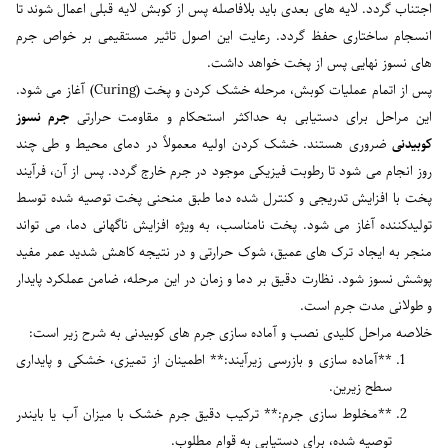
اجتناب گردد. لایه های بعدی باید بلافاصله پس از کوبش لایه قبلی اعمال شوند تا
انسجام ساختاری حفظ گردد. رعایت این اصول تاثیر مستقیمی بر خواص جرم
های نسوز نهایی پس از پخت خواهد داشت.
پس از اتمام عملیات کوبش، مرحله خشک کردن و پخت (Curing) آغاز می شود.
این مراحل برای دستیابی به حداکثر استحکام و مقاومت حرارتی
جرم نسوز
کوبیدنی
ضروری هستند. خشک کردن اولیه معمولاً در دمای محیط و طی چند
روز انجام می شود تا رطوبت فیزیکی موجود در جرم خارج گردد. پس از آن، فرآیند
پخت با افزایش تدریجی و کنترل شده دما طبق منحنی پخت توصیه شده توسط
تولیدکننده آغاز می شود. پخت نامناسب، به ویژه افزایش ناگهانی دما، می تواند
منجر به ایجاد ترک های عمیق، شوک حرارتی و در نتیجه کاهش شدید عمر مفید
پوشش نسوز شود. نظارت دقیق بر دما و زمان در این مرحله، ضامن عملکرد پایدار
و طولانی مدت جرم است.
خلاصه مراحل کلیدی نصب و آماده سازی جرم های کوبیدنی به شرح زیر است:
**آماده سازی و بازرسی زیرآیند:** اطمینان از تمیزی، خشکی و پایداری
سطح زیرین.
**مخلوط سازی جرم:** ترکیب دقیق جرم خشک با میزان آب یا بایندر
توصیه شده، برای دستیابی به قوام مطلوب.