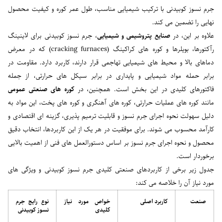
جرم نسوز کوبیدنی با ترکیب شیمیایی مناسب، طول عمر کوره و کیفیت محصول
نهایی را تضمین می کند.
علاوه بر این، در
صنایع پتروشیمی و شیمیایی
، جرم نسوز کوبیدنی برای لاینینگ
رآکتورها، بویلرها و کوره های کراکینگ (cracking furnaces) که در معرض
دماهای بالا و محیط های شیمیایی تهاجمی قرار دارند، کاربرد دارد. مقاومت در
برابر حمله مواد شیمیایی و پایداری در برابر سیکل های حرارتی، از جمله
فاکتورهای کلیدی در این بخش است. همچنین، در
کوره های صنعتی عمومی
مانند کوره های عملیات حرارتی، کوره های آهنگری و کوره های پخت، این مواد به
دلیل سهولت نحوه اجرای جرم نسوز و قابلیت ترمیم پذیری، گزینه ای اقتصادی و
کارآمد محسوب می شوند. برای موفقیت در هر یک از این کاربردها، انتخاب دقیق
محصول و نحوه اجرای جرم نسوز بر اساس دستورالعمل های فنی از اهمیت بالایی
برخوردار است.
جدول زیر برخی از کاربردهای صنعتی کلیدی جرم نسوز کوبیدنی و ویژگی های
مورد نیاز آن را خلاصه می کند:
صنعت
کاربرد اصلی
خواص مورد نیاز
نوع رایج
جرم
کلیدی
نسوز کوبیدنی