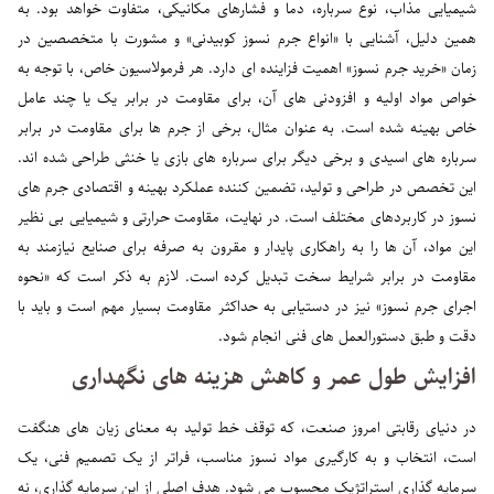
شیمیایی مذاب، نوع سرباره، دما و فشارهای مکانیکی، متفاوت خواهد بود. به
همین دلیل، آشنایی با «انواع جرم نسوز کوبیدنی» و مشورت با متخصصین در
زمان «خرید جرم نسوز» اهمیت فزاینده ای دارد. هر فرمولاسیون خاص، با توجه به
خواص مواد اولیه و افزودنی های آن، برای مقاومت در برابر یک یا چند عامل
خاص بهینه شده است. به عنوان مثال، برخی از جرم ها برای مقاومت در برابر
سرباره های اسیدی و برخی دیگر برای سرباره های بازی یا خنثی طراحی شده اند.
این تخصص در طراحی و تولید، تضمین کننده عملکرد بهینه و اقتصادی جرم های
نسوز در کاربردهای مختلف است. در نهایت، مقاومت حرارتی و شیمیایی بی نظیر
این مواد، آن ها را به راهکاری پایدار و مقرون به صرفه برای صنایع نیازمند به
مقاومت در برابر شرایط سخت تبدیل کرده است. لازم به ذکر است که «نحوه
اجرای جرم نسوز» نیز در دستیابی به حداکثر مقاومت بسیار مهم است و باید با
دقت و طبق دستورالعمل های فنی انجام شود.
افزایش طول عمر و کاهش هزینه های نگهداری
در دنیای رقابتی امروز صنعت، که توقف خط تولید به معنای زیان های هنگفت
است، انتخاب و به کارگیری مواد نسوز مناسب، فراتر از یک تصمیم فنی، یک
سرمایه گذاری استراتژیک محسوب می شود. هدف اصلی از این سرمایه گذاری، نه