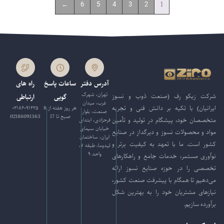
1
←
6
5
4
3
2
آدرس دفتر
ساعات پاسخ
راه های
تهران، شهرک
شرکت زیکو رف (صنعت ذوب و نسوز
گویی
ارتباطی
غرب، میدان
ایرانیان) با تکیه بر دانش فنی و تجربه
هر روز هفته از 8
۰۲۱۸۶۰۹۱۲۲۵
صنعت، بلوار
صبح تا 17
02186091363
متخصصان خود، پیشگام در تولید و تأمین
فرحزادی، ابتدای
خیابان سیمای
مواد و محصولات نسوز و دیرگداز در صنایع
ایران، ساختمان
کشور است. ما با تعهد به کیفیت برتر و
لیدوما، طبقه ۷،
واحد ۹
نوآوری مستمر، خدمات جامع و راهکارهای
تخصصی را در حوزه صنایع نسوز ارائه
می‌دهیم تا همگام با پیشرفت صنعت کشور،
نیازهای مشتریان خود را به بهترین شکل
برآورده سازیم.