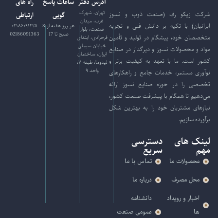
آدرس دفتر
ساعات پاسخ
راه های
تهران، شهرک
شرکت زیکو رف (صنعت ذوب و نسوز
گویی
ارتباطی
غرب، میدان
ایرانیان) با تکیه بر دانش فنی و تجربه
هر روز هفته از 8
۰۲۱۸۶۰۹۱۲۲۵
صنعت، بلوار
صبح تا 17
02186091363
متخصصان خود، پیشگام در تولید و تأمین
فرحزادی، ابتدای
خیابان سیمای
مواد و محصولات نسوز و دیرگداز در صنایع
ایران، ساختمان
کشور است. ما با تعهد به کیفیت برتر و
لیدوما، طبقه ۷،
واحد ۹
نوآوری مستمر، خدمات جامع و راهکارهای
تخصصی را در حوزه صنایع نسوز ارائه
می‌دهیم تا همگام با پیشرفت صنعت کشور،
نیازهای مشتریان خود را به بهترین شکل
برآورده سازیم.
لینک های
دسترسی
مهم
سریع
محصولات ما
تماس با ما
محل مصرف
درباره ما
اخبار و رویداد
دانشنامه
ها
عمومی صنعت