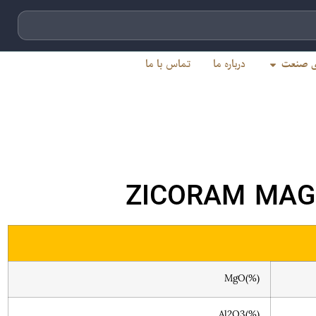
ای صنعت
درباره ما
تماس با ما
ZICORAM MAG
MgO(%)
Al2O3(%)