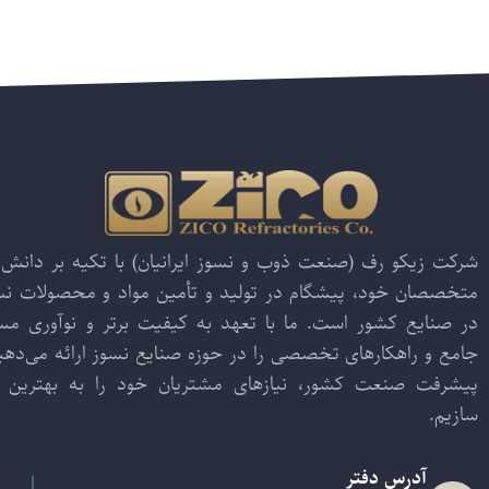
شرکت زیکو رف (صنعت ذوب و نسوز ایرانیان) با تکیه بر دانش 
متخصصان خود، پیشگام در تولید و تأمین مواد و محصولات نسو
در صنایع کشور است. ما با تعهد به کیفیت برتر و نوآوری م
جامع و راهکارهای تخصصی را در حوزه صنایع نسوز ارائه می‌دهیم
پیشرفت صنعت کشور، نیازهای مشتریان خود را به بهترین ش
سازیم.
آدرس دفتر