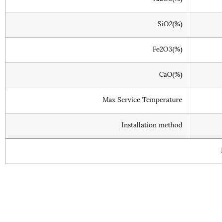
SiO2(%)
Fe2O3(%)
CaO(%)
Max Service Temperature
Installation method