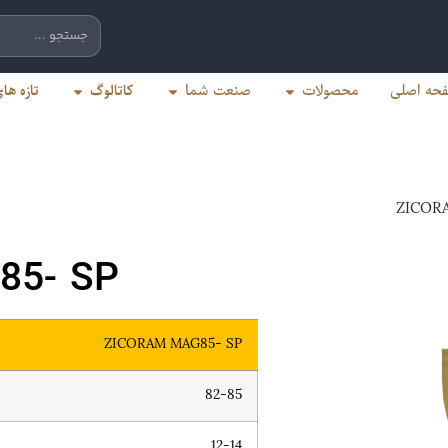
کاتالوگ
تازه ه
حه اصلی
محصولات
صنعت شما
85- SP
ZICORAM MAG85- SP
82-85
12-14