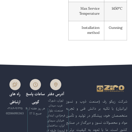
Max Service
1450°C
Temperature
Installation
Gunning
method
آدرس دفتر
ساعات پاسخ
راه های
تهران، شهرک
شرکت زیکو رف (صنعت ذوب و نسوز
گویی
ارتباطی
غرب، میدان
ایرانیان) با تکیه بر دانش فنی و تجربه
هر روز هفته از 8
۰۲۱۸۶۰۹۱۲۲۵
صنعت، بلوار
صبح تا 17
02186091363
متخصصان خود، پیشگام در تولید و تأمین
فرحزادی، ابتدای
خیابان سیمای
مواد و محصولات نسوز و دیرگداز در صنایع
ایران، ساختمان
کشور است. ما با تعهد به کیفیت برتر و
لیدوما، طبقه ۷،