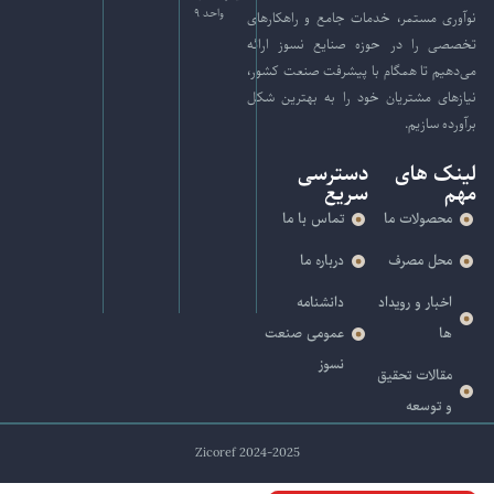
واحد ۹
نوآوری مستمر، خدمات جامع و راهکارهای
تخصصی را در حوزه صنایع نسوز ارائه
می‌دهیم تا همگام با پیشرفت صنعت کشور،
نیازهای مشتریان خود را به بهترین شکل
برآورده سازیم.
لینک های
دسترسی
مهم
سریع
محصولات ما
تماس با ما
محل مصرف
درباره ما
اخبار و رویداد
دانشنامه
ها
عمومی صنعت
نسوز
مقالات تحقیق
و توسعه
Zicoref 2024-2025