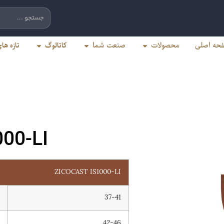
کاتالوگ
تازه ه
حه اصلی
محصولات
صنعت شما
00-LI
ZICOCAST IS1000-LI
)
37-41
)
42-46