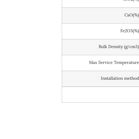
CaO(%
Fe2O3(%
Bulk Density (g/cm3
Max Service Temperatur
Installation metho