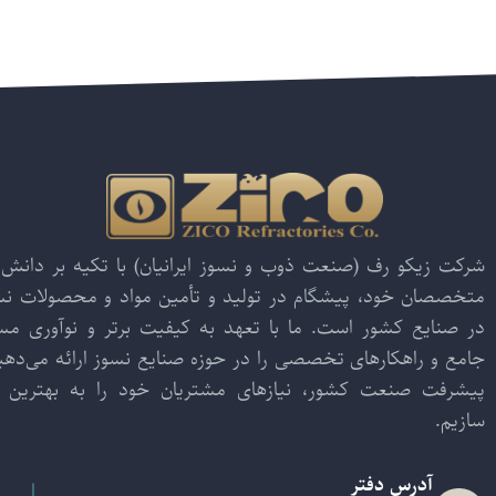
شرکت زیکو رف (صنعت ذوب و نسوز ایرانیان) با تکیه بر دانش 
متخصصان خود، پیشگام در تولید و تأمین مواد و محصولات نسو
در صنایع کشور است. ما با تعهد به کیفیت برتر و نوآوری م
جامع و راهکارهای تخصصی را در حوزه صنایع نسوز ارائه می‌دهیم
پیشرفت صنعت کشور، نیازهای مشتریان خود را به بهترین ش
سازیم.
آدرس دفتر