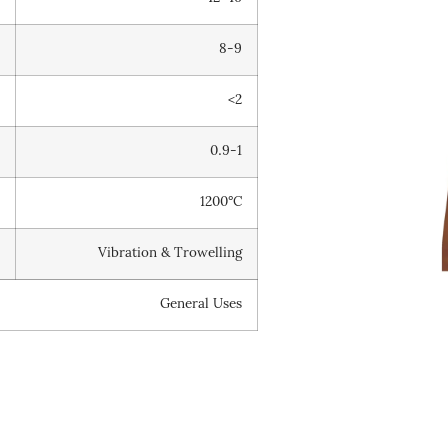
)
8-9
)
<2
)
0.9-1
e
1200°C
d
Vibration & Trowelling
General Uses