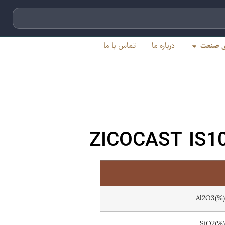
ای صنعت
درباره ما
تماس با ما
ZICOCAST IS10
Al2O3(%
SiO2(%