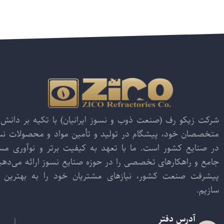
شرکت زیکو رف (صنعت ذوب و نسوز ایرانیان) با تکیه بر دانش 
متخصصان خود، پیشگام در تولید و تأمین مواد و محصولات نسو
در صنایع کشور است. ما با تعهد به کیفیت برتر و نوآوری م
جامع و راهکارهای تخصصی را در حوزه صنایع نسوز ارائه می‌دهیم
پیشرفت صنعت کشور، نیازهای مشتریان خود را به بهترین ش
سازیم.
آدرس دفتر