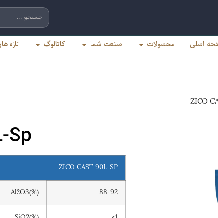
کاتالوگ
تازه ه
حه اصلی
محصولات
صنعت شما
L-Sp
ZICO CAST 90L-SP
Al2O3(%)
88-92
SiO2(%)
<1