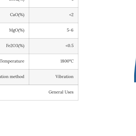
CaO(%)
<2
MgO(%)
5-6
Fe2O3(%)
<0.5
 Temperature
1800°C
lation method
Vibration
General Uses