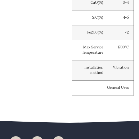
CaO(%)
3-4
SiC(%)
4-5
Fe2O3(%)
<2
Max Service
1700°C
Temperature
Installation
Vibration
method
General Uses