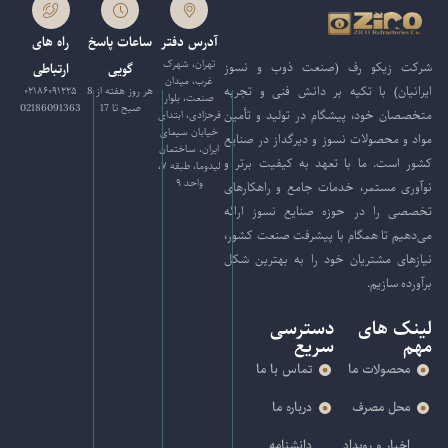
آدرس دفتر
ساعات پاسخ
راه های
تهران، شهرک
شرکت زیکو رف (صنعت ذوب و نسوز
گویی
ارتباطی
غرب، میدان
ایرانیان) با تکیه بر دانش فنی و تجربه
هر روز هفته از 8
۰۲۱۸۶۰۹۱۲۲۵
صنعت، بلوار
صبح تا 17
02186091363
متخصصان خود، پیشگام در تولید و تأمین
فرحزادی، ابتدای
خیابان سیمای
مواد و محصولات نسوز و دیرگداز در صنایع
ایران، ساختمان
کشور است. ما با تعهد به کیفیت برتر و
لیدوما، طبقه ۷،
واحد ۹
نوآوری مستمر، خدمات جامع و راهکارهای
تخصصی را در حوزه صنایع نسوز ارائه
می‌دهیم تا همگام با پیشرفت صنعت کشور،
نیازهای مشتریان خود را به بهترین شکل
برآورده سازیم.
لینک های
دسترسی
مهم
سریع
محصولات ما
تماس با ما
محل مصرف
درباره ما
اخبار و رویداد
دانشنامه