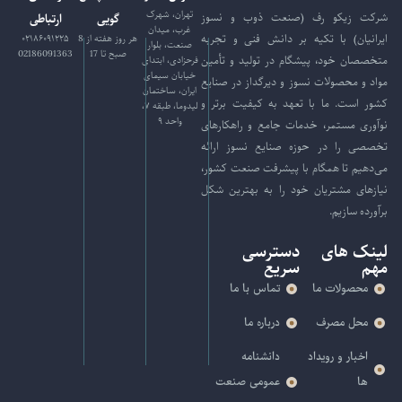
تهران، شهرک
شرکت زیکو رف (صنعت ذوب و نسوز
گویی
ارتباطی
غرب، میدان
ایرانیان) با تکیه بر دانش فنی و تجربه
هر روز هفته از 8
۰۲۱۸۶۰۹۱۲۲۵
صنعت، بلوار
صبح تا 17
02186091363
متخصصان خود، پیشگام در تولید و تأمین
فرحزادی، ابتدای
خیابان سیمای
مواد و محصولات نسوز و دیرگداز در صنایع
ایران، ساختمان
کشور است. ما با تعهد به کیفیت برتر و
لیدوما، طبقه ۷،
واحد ۹
نوآوری مستمر، خدمات جامع و راهکارهای
تخصصی را در حوزه صنایع نسوز ارائه
می‌دهیم تا همگام با پیشرفت صنعت کشور،
نیازهای مشتریان خود را به بهترین شکل
برآورده سازیم.
لینک های
دسترسی
مهم
سریع
محصولات ما
تماس با ما
محل مصرف
درباره ما
اخبار و رویداد
دانشنامه
ها
عمومی صنعت