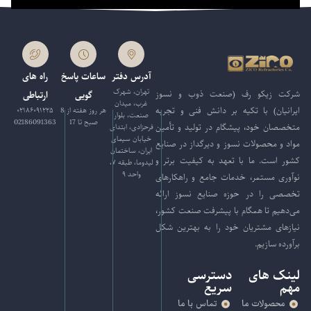
آدرس دفتر
ساعات پاسخ
راه های
تهران، شهرک
شرکت زیکو رف (صنعت ذوب و نسوز
گویی
ارتباطی
غرب، میدان
ایرانیان) با تکیه بر دانش فنی و تجربه
هر روز هفته از 8
۰۲۱۸۶۰۹۱۲۲۵
صنعت، بلوار
صبح تا 17
02186091363
متخصصان خود، پیشگام در تولید و تأمین
فرحزادی، ابتدای
خیابان سیمای
مواد و محصولات نسوز و دیرگداز در صنایع
ایران، ساختمان
کشور است. ما با تعهد به کیفیت برتر و
لیدوما، طبقه ۷،
واحد ۹
نوآوری مستمر، خدمات جامع و راهکارهای
تخصصی را در حوزه صنایع نسوز ارائه
می‌دهیم تا همگام با پیشرفت صنعت کشور،
نیازهای مشتریان خود را به بهترین شکل
برآورده سازیم.
لینک های
دسترسی
مهم
سریع
محصولات ما
تماس با ما