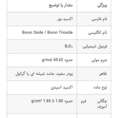
ویژگی
مقدار یا توضیح
نام فارسی
اکسید بور
نام انگلیسی
Boron Oxide / Boron Trioxide
فرمول شیمیایی
B₂O₃
جرم مولی
حدود 69.62 g/mol
ظاهر
پودر سفید، جامد شیشه ای یا گرانول
نوع ماده
اکسید اسیدی
چگالی فرم
حدود 1.80 تا 1.85 g/cm³
آمورف