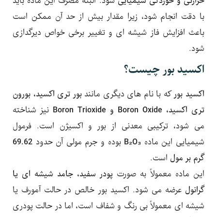
حرارتی و خوردگی شیمیایی
شود. البته مصرف این ماده باید
با دقت انجام شود، زیرا مقدار بیش از حد آن ممکن است
باعث افزایش فاز شیشه ای و تغییر برخی خواص دیرگدازی
شود.
اکسید بور چیست؟
اکسید بور
که با نام های دیگری مانند
بور تری اکسید، بورون
تری اکسید، Boron Oxide و Boron Trioxide
نیز شناخته
می شود، ترکیبی معدنی از بور و اکسیژن است. فرمول
شیمیایی این ماده
B₂O₃
بوده و جرم مولی آن حدود
69.62
گرم بر مول
است.
این ماده معمولاً به صورت
پودر سفید، جامد شیشه ای یا
گرانول
عرضه می شود. اکسید بور خالص در حالت آمورف یا
شیشه ای معمولاً بی رنگ و شفاف است، اما در حالت پودری