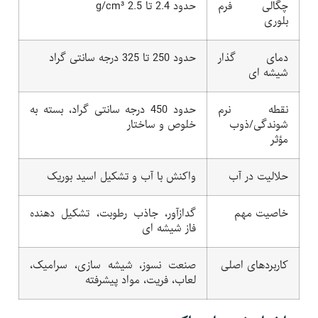
چگالی فرم
حدود 2.4 تا 2.5 g/cm³
بلوری
دمای گذار
حدود 250 تا 325 درجه سانتی گراد
شیشه ای
نقطه نرم
حدود 450 درجه سانتی گراد، بسته به
شوندگی/ذوب
خلوص و ساختار
مؤثر
حلالیت در آب
واکنش با آب و تشکیل اسید بوریک
خاصیت مهم
گدازآور، جاذب رطوبت، تشکیل دهنده
فاز شیشه ای
کاربردهای اصلی
صنعت نسوز، شیشه سازی، سرامیک،
لعاب، فریت، مواد پیشرفته