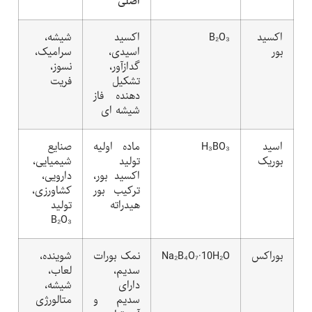
اصلی
اکسید
B₂O₃
اکسید
شیشه،
بور
اسیدی،
سرامیک،
گدازآور،
نسوز،
تشکیل
فریت
دهنده فاز
شیشه ای
اسید
H₃BO₃
ماده اولیه
صنایع
بوریک
تولید
شیمیایی،
اکسید بور،
دارویی،
ترکیب بور
کشاورزی،
هیدراته
تولید
B₂O₃
بوراکس
Na₂B₄O₇·10H₂O
نمک بورات
شوینده،
سدیم،
لعاب،
دارای
شیشه،
سدیم و
متالورژی