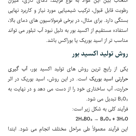
انتخاب بین این مواد به نوع فرآیند، دمای کاری، میزان
رطوبت قابل قبول، ترکیب شیمیایی مورد نیاز و کاربرد نهایی
بستگی دارد. برای مثال، در برخی فرمولاسیون های دمای بالا،
استفاده مستقیم از اکسید بور به دلیل نبود آب تبلور می تواند
مناسب تر از اسید بوریک یا بوراکس باشد.
روش تولید اکسید بور
یکی از رایج ترین روش های تولید اکسید بور،
آب گیری
حرارتی اسید بوریک
است. در این روش، اسید بوریک در اثر
حرارت، آب ساختاری خود را از دست می دهد و در نهایت به
B₂O₃ تبدیل می شود.
فرآیند کلی به شکل زیر است:
2H₃BO₃ → B₂O₃ + 3H₂O
این فرآیند معمولاً طی مراحل مختلف انجام می شود. ابتدا