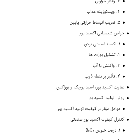
۳. رفتار حرارتی
۴. ویسکوزیته مذاب
۵. ضریب انبساط حرارتی پایین
خواص شیمیایی اکسید بور
۱. اکسید اسیدی بودن
۲. تشکیل بورات ها
۳. واکنش با آب
۴. تأثیر بر نقطه ذوب
تفاوت اکسید بور، اسید بوریک و بوراکس
روش تولید اکسید بور
عوامل مؤثر بر کیفیت تولید اکسید بور
کنترل کیفیت اکسید بور صنعتی
۱. درصد خلوص B₂O₃