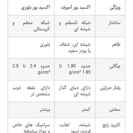
ویژگی
اکسید بور آمورف
اکسید بور بلوری
ساختار
شبکه نامنظم و
شبکه منظم و
شیشه ای
کریستالی
ظاهر
شیشه ای، شفاف
بلوری
یا پودر سفید
چگالی
حدود 1.80 تا
حدود 2.4 تا 2.5
g/cm³
1.85 g/cm³
رفتار حرارتی
دارای دمای گذار
دارای نقطه ذوب
شیشه ای
مشخص تر
سختی
کمتر
بیشتر
کاربرد رایج
شیشه، لعاب،
سرامیک های خاص
فریت، نسوز
و مواد پیشرفته