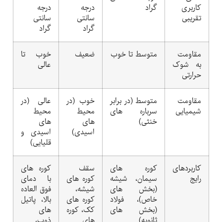
کاربری
گراد
درجه
درجه
تقریبی
سانتی
سانتی
گراد
گراد
مقاومت
متوسط تا خوب
ضعیف
خوب تا
به شوک
عالی
حرارتی
مقاومت
متوسط (در برابر
خوب (در
عالی (در
شیمیایی
سرباره های
محیط
محیط
خنثی)
های
های
اسیدی)
اسیدی و
قلیایی)
کاربردهای
کوره های
سقف
کوره های
رایج
سیمان، شیشه
کوره های
با دمای
(بخش های
شیشه،
فوق العاده
خاص)، فولاد
کوره های
بالا، پاتیل
(بخش های
کک، کوره
های
ثانویه)
های
ذوب،