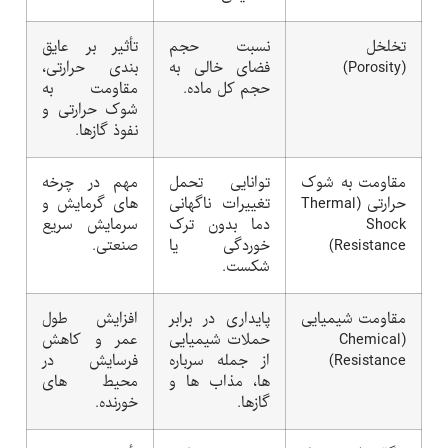
تخلخل
نسبت حجم
تأثیر بر عایق
(Porosity)
فضای خالی به
بندی حرارتی،
حجم کل ماده.
مقاومت به
شوک حرارتی و
نفوذ گازها.
مقاومت به شوک
توانایی تحمل
مهم در چرخه
حرارتی (Thermal
تغییرات ناگهانی
های گرمایش و
Shock
دما بدون ترک
سرمایش سریع
Resistance)
خوردگی یا
صنعتی.
شکست.
مقاومت شیمیایی
پایداری در برابر
افزایش طول
(Chemical
حملات شیمیایی
عمر و کاهش
Resistance)
از جمله سرباره
فرسایش در
ها، مذاب ها و
محیط های
گازها.
خورنده.