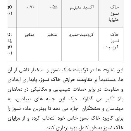
خاک
اکسید منیزیم
۰-۵٪
۰-۷٪
MgO
نسوز
۵-۹۸٪)
منیزیا
خاک
کرومیت-منیزیا
متغیر
متغیر
Cr₂O₃
نسوز
۰-۵۰٪),
کرومیت
MgO
۲۰-۴۰٪)
این تفاوت ها در
ترکیبات خاک نسوز
و ساختار ناشی از آن
ها، مستقیماً بر
مقاومت حرارتی خاک نسوز
، پایداری ابعادی
و مقاومت در برابر حملات شیمیایی و مکانیکی در دماهای
بالا تأثیر می گذارند. درک این جنبه های بنیادین، به
مهندسان و صنعتگران اجازه می دهد تا بهترین ماده نسوز را
برای
کاربرد خاک نسوز
خاص خود انتخاب کرده و از
مزایای
خاک نسوز
به طور کامل بهره برداری کنند.