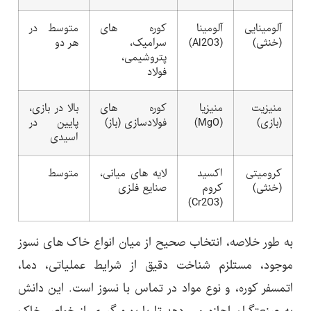
آلومینایی
آلومینا
کوره های
متوسط در
(خنثی)
(Al2O3)
سرامیک،
هر دو
پتروشیمی،
فولاد
منیزیت
منیزیا
کوره های
بالا در بازی،
(بازی)
(MgO)
فولادسازی (باز)
پایین در
اسیدی
کرومیتی
اکسید
لایه های میانی،
متوسط
(خنثی)
کروم
صنایع فلزی
(Cr2O3)
به طور خلاصه، انتخاب صحیح از میان انواع خاک های نسوز
موجود، مستلزم شناخت دقیق از شرایط عملیاتی، دما،
اتمسفر کوره، و نوع مواد در تماس با نسوز است. این دانش