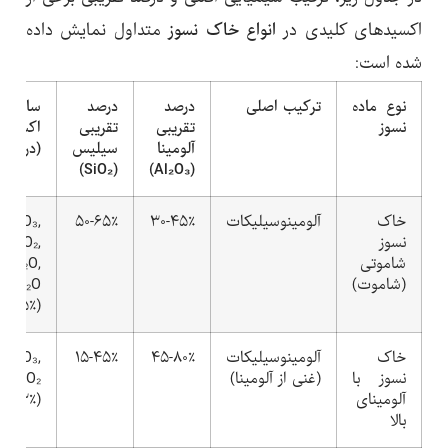
اکسیدهای کلیدی در
انواع خاک نسوز
متداول نمایش داده
شده است:
نوع ماده
ترکیب اصلی
درصد
درصد
سایر
نسوز
تقریبی
تقریبی
اکسیده
آلومینا
سیلیس
(درصد)
(SiO₂)
(Al₂O₃)
خاک
آلومینوسیلیکات
۳۰-۴۵٪
۵۰-۶۵٪
Fe₂O₃,
نسوز
TiO₂,
شاموتی
K₂O,
(شاموت)
Na₂O
(۲-۵٪)
خاک
آلومینوسیلیکات
۴۵-۸۰٪
۱۵-۴۵٪
Fe₂O₃,
نسوز با
(غنی از آلومینا)
TiO₂
آلومینای
(۱-۳٪)
بالا