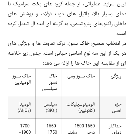
ترین شرایط عملیاتی، از جمله کوره های پخت سرامیک با
دمای بسیار بالا، پاتیل های ذوب فولاد، و پوشش های
داخلی راکتورهای پتروشیمی، به گزینه ای ایده آل تبدیل کرده
است.
در انتخاب صحیح
خاک نسوز
، درک تفاوت ها و ویژگی های
هر یک از این سه نوع اساسی حیاتی است. جدول زیر خلاصه
ای از مقایسه این خاک ها را ارائه می دهد:
ویژگی
خاک نسوز رسی
خاک
خاک نسوز
نسوز
آلومینایی
سیلیسی
جزء
آلومینوسیلیکات
سیلیس
آلومینا
اصلی
(کائولین)
(SiO₂)
(Al₂O₃)
حداکثر
1500-1650
1650-
1700-
دمای
درجه سانتی
1750
1900+